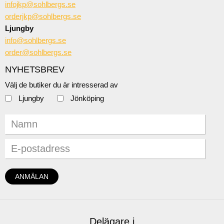
infojkp@sohlbergs.se
orderjkp@sohlbergs.se
Ljungby
info@sohlbergs.se
order@sohlbergs.se
NYHETSBREV
Välj de butiker du är intresserad av
Ljungby
Jönköping
Delägare i