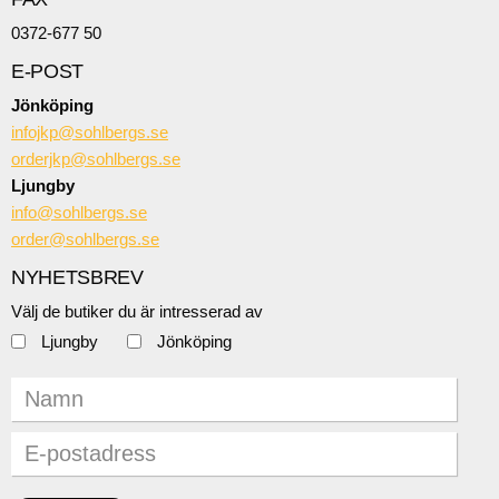
0372-677 50
E-POST
Jönköping
infojkp@sohlbergs.se
orderjkp@sohlbergs.se
Ljungby
info@sohlbergs.se
order@sohlbergs.se
NYHETSBREV
Välj de butiker du är intresserad av
Ljungby
Jönköping