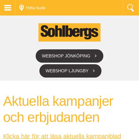
Hitta butik
WEBSHOP JÖNKÖPING
WEBSHOP LJUNGBY
Aktuella kampanjer
och erbjudanden
Klicka här för att läsa aktuella kampanjblad