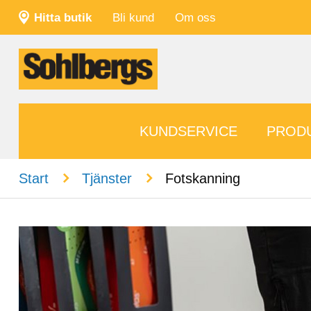
Hitta butik
Bli kund
Om oss
KUNDSERVICE
PROD
n
n
Start
Tjänster
Fotskanning