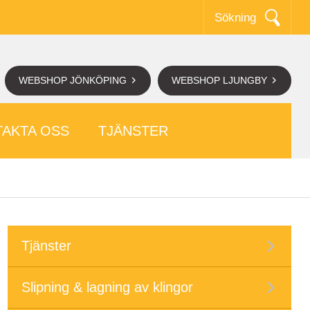
Sökning
WEBSHOP JÖNKÖPING
WEBSHOP LJUNGBY
AKTA OSS
TJÄNSTER
Tjänster
Slipning & lagning av klingor