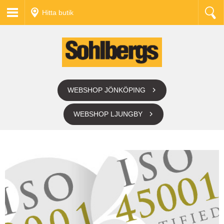
Hitta butik
WEBSHOP JÖNKÖPING
WEBSHOP LJUNGBY