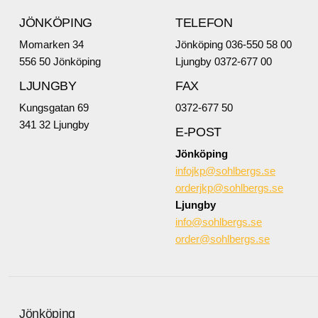
JÖNKÖPING
TELEFON
Momarken 34
Jönköping 036-550 58 00
556 50 Jönköping
Ljungby 0372-677 00
LJUNGBY
FAX
Kungsgatan 69
0372-677 50
341 32 Ljungby
E-POST
Jönköping
infojkp@sohlbergs.se
orderjkp@sohlbergs.se
Ljungby
info@sohlbergs.se
order@sohlbergs.se
Jönköping