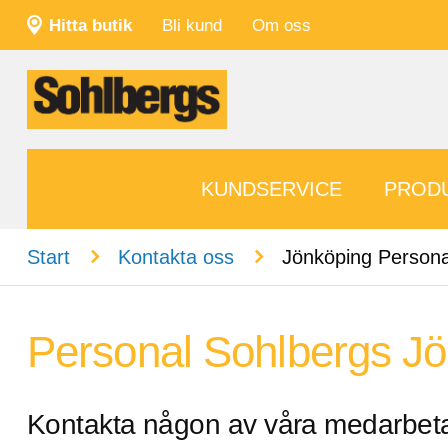
Hitta butik
Bli kund
Om oss
KUNDSERVICE
PROD
n
n
Start
Kontakta oss
Jönköping Persona
Personal Sohlbergs J
Kontakta någon av våra medarbeta