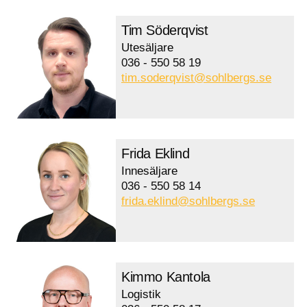
Tim Söderqvist
Utesäljare
036 - 550 58 19
tim.soderqvist@sohlbergs.se
Frida Eklind
Innesäljare
036 - 550 58 14
frida.eklind@sohlbergs.se
Kimmo Kantola
Logistik