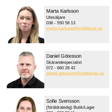
Marta Karlsson
Utesäljare
036 - 550 58 13
marta.karlsson@sohlbergs.se
Daniel Götesson
Skärandespecialist
072 - 660 28 42
daniel.gotesson@sohlbergs.se
Sofie Svensson
(föräldraledig) Butik/Lager