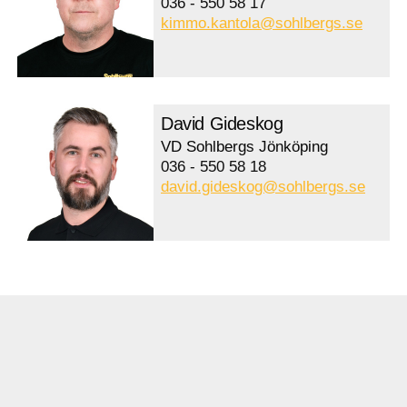
036 - 550 58 17
kimmo.kantola@sohlbergs.se
David Gideskog
VD Sohlbergs Jönköping
036 - 550 58 18
david.gideskog@sohlbergs.se