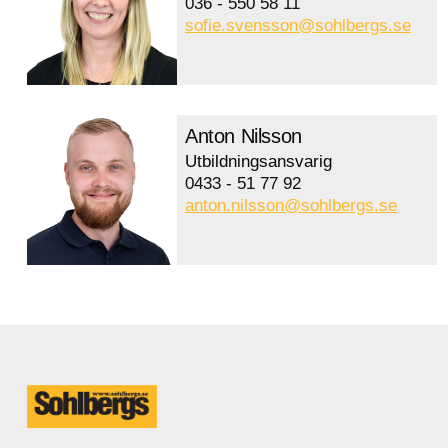
036 - 550 58 11
sofie.svensson@sohlbergs.se
Anton Nilsson
Utbildningsansvarig
0433 - 51 77 92
anton.nilsson@sohlbergs.se