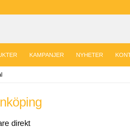
UKTER
KAMPANJER
NYHETER
KONT
l
önköping
re direkt