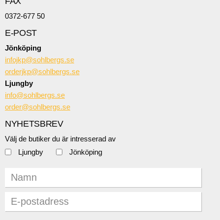
FAX
0372-677 50
E-POST
Jönköping
infojkp@sohlbergs.se
orderjkp@sohlbergs.se
Ljungby
info@sohlbergs.se
order@sohlbergs.se
NYHETSBREV
Välj de butiker du är intresserad av
Ljungby
Jönköping