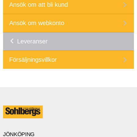
Ansök om att bli kund
Ansök om webkonto
Leveranser
Försäljningsvillkor
JÖNKÖPING