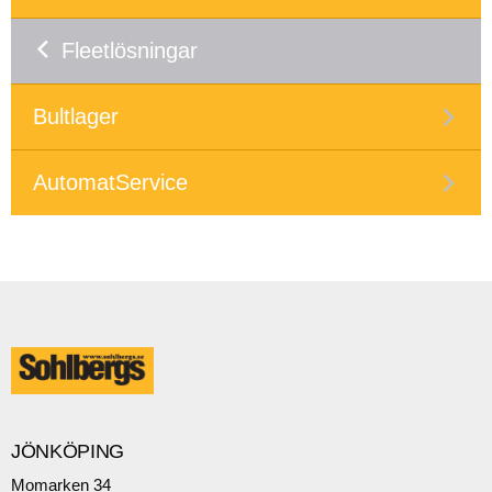
Fleetlösningar
Bultlager
AutomatService
JÖNKÖPING
Momarken 34