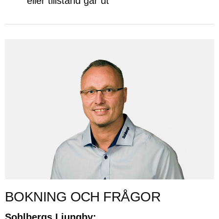
eller tillstånd går ut
BOKNING OCH FRÅGOR
Sohlbergs Ljungby: