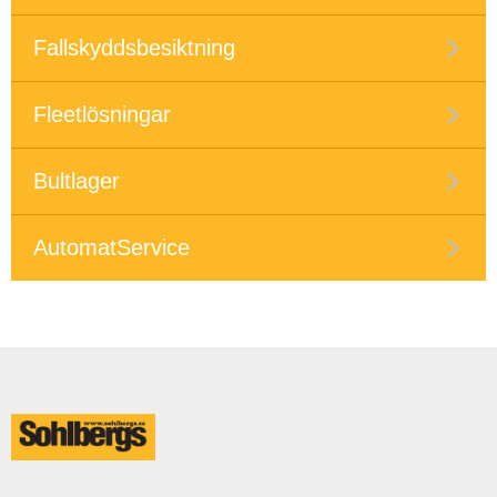
Fallskyddsbesiktning
Fleetlösningar
Bultlager
AutomatService