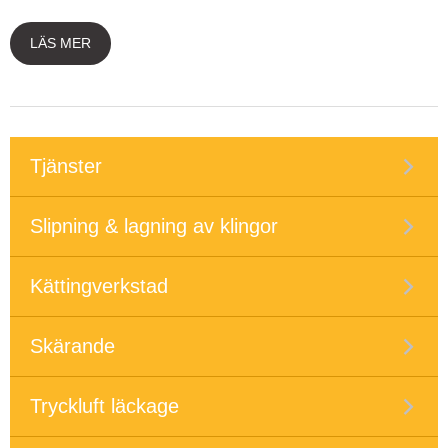
LÄS MER
Tjänster
Slipning & lagning av klingor
Kättingverkstad
Skärande
Tryckluft läckage