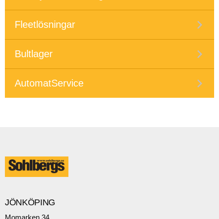
Fleetlösningar
Bultlager
AutomatService
JÖNKÖPING
Momarken 34