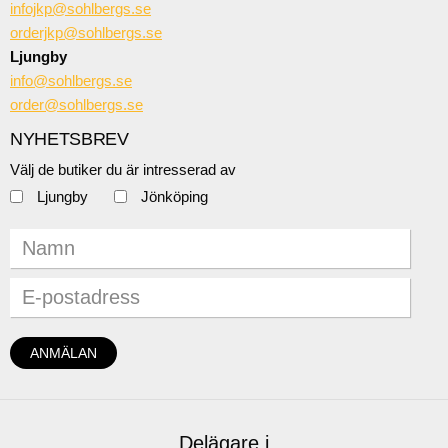
infojkp@sohlbergs.se
orderjkp@sohlbergs.se
Ljungby
info@sohlbergs.se
order@sohlbergs.se
NYHETSBREV
Välj de butiker du är intresserad av
Ljungby
Jönköping
Delägare i