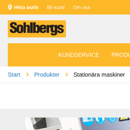
Hitta butik
Bli kund
Om oss
KUNDSERVICE
PROD
n
n
Start
Produkter
Stationära maskiner