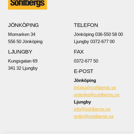
JÖNKÖPING
TELEFON
Momarken 34
Jönköping 036-550 58 00
556 50 Jönköping
Ljungby 0372-677 00
LJUNGBY
FAX
Kungsgatan 69
0372-677 50
341 32 Ljungby
E-POST
Jönköping
infojkp@sohlbergs.se
orderjkp@sohlbergs.se
Ljungby
info@sohlbergs.se
order@sohlbergs.se