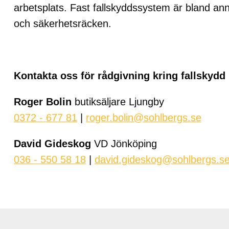
arbetsplats. Fast fallskyddssystem är bland an
och säkerhetsräcken.
Kontakta oss för rådgivning kring fallskydd
Roger Bolin
butiksäljare Ljungby
0372 - 677 81
|
roger.bolin@sohlbergs.se
David Gideskog
VD Jönköping
036 - 550 58 18
|
david.gideskog@sohlbergs.s