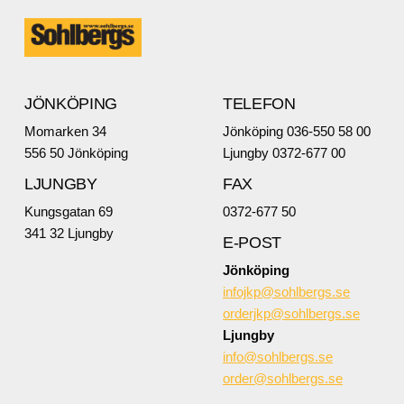
JÖNKÖPING
TELEFON
Momarken 34
Jönköping 036-550 58 00
556 50 Jönköping
Ljungby 0372-677 00
LJUNGBY
FAX
Kungsgatan 69
0372-677 50
341 32 Ljungby
E-POST
Jönköping
infojkp@sohlbergs.se
orderjkp@sohlbergs.se
Ljungby
info@sohlbergs.se
order@sohlbergs.se