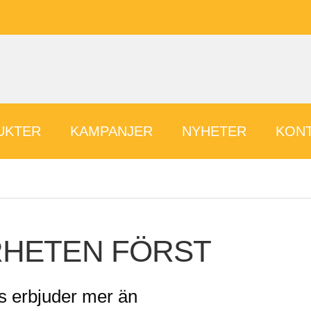
UKTER
KAMPANJER
NYHETER
KONT
RHETEN FÖRST
s erbjuder mer än