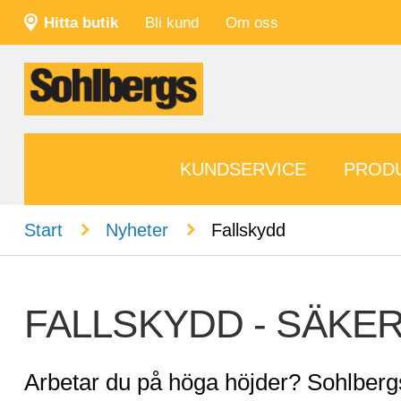
Hitta butik
Bli kund
Om oss
KUNDSERVICE
PROD
n
n
Start
Nyheter
Fallskydd
FALLSKYDD - SÄKE
Arbetar du på höga höjder? Sohlberg