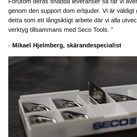
Förutom deras snabba leveranser så får vi även 
genom den support dom erbjuder. Vi är väldigt
detta som ett långsiktigt arbete där vi alla utv
verktyg tillsammans med Seco Tools. ”
-
Mikael Hjelmberg, skärandespecialist