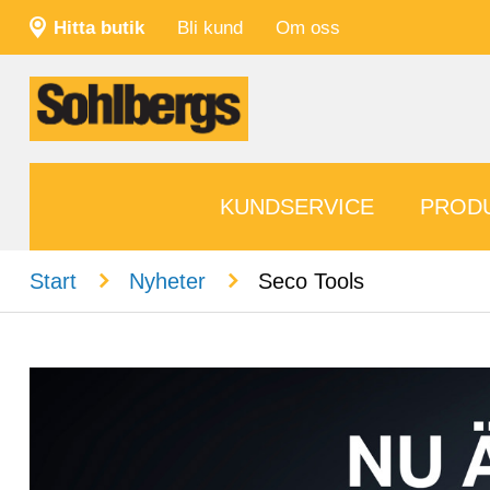
Hitta butik
Bli kund
Om oss
KUNDSERVICE
PROD
n
n
Start
Nyheter
Seco Tools