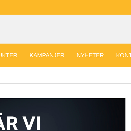
UKTER
KAMPANJER
NYHETER
KONT