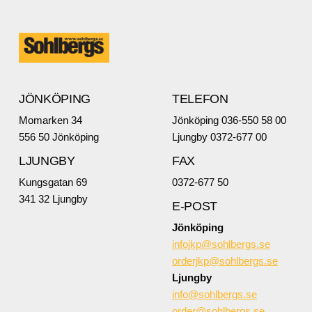
JÖNKÖPING
TELEFON
Momarken 34
Jönköping 036-550 58 00
556 50 Jönköping
Ljungby 0372-677 00
LJUNGBY
FAX
Kungsgatan 69
0372-677 50
341 32 Ljungby
E-POST
Jönköping
infojkp@sohlbergs.se
orderjkp@sohlbergs.se
Ljungby
info@sohlbergs.se
order@sohlbergs.se