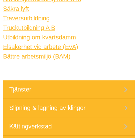
Säkra lyft
Traversutbildning
Truckutbildning A B
Utbildning om kvartsdamm
Elsäkerhet vid arbete (EvA)
Bättre arbetsmiljö (BAM)
Tjänster
Slipning & lagning av klingor
Kättingverkstad