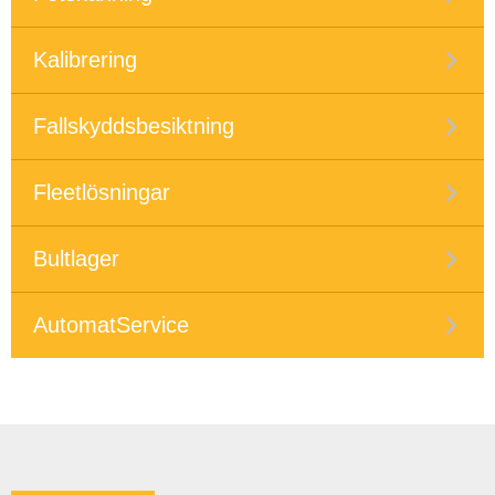
Kalibrering
Fallskyddsbesiktning
Fleetlösningar
Bultlager
AutomatService