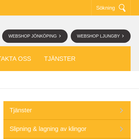
Sökning
WEBSHOP JÖNKÖPING
WEBSHOP LJUNGBY
AKTA OSS
TJÄNSTER
Tjänster
Slipning & lagning av klingor