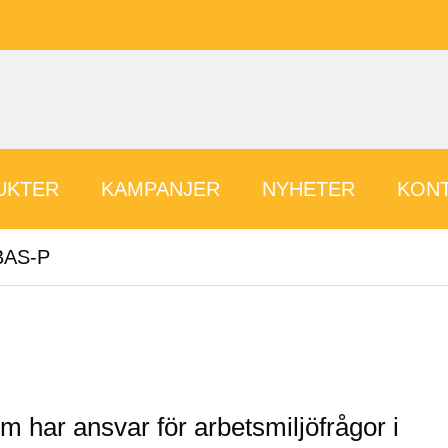
UKTER
KAMPANJER
NYHETER
KONT
BAS-P
om har ansvar för arbetsmiljöfrågor i