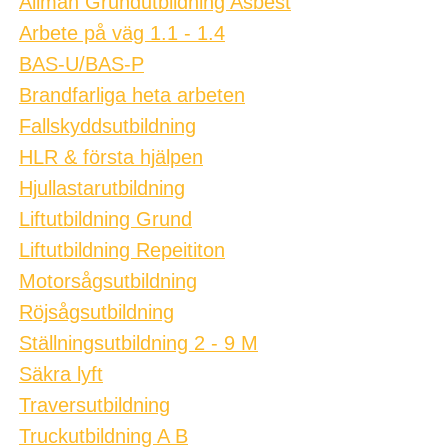
Allmän Grundutbildning Asbest
Arbete på väg 1.1 - 1.4
BAS-U/BAS-P
Brandfarliga heta arbeten
Fallskyddsutbildning
HLR & första hjälpen
Hjullastarutbildning
Liftutbildning Grund
Liftutbildning Repeititon
Motorsågsutbildning
Röjsågsutbildning
Ställningsutbildning 2 - 9 M
Säkra lyft
Traversutbildning
Truckutbildning A B