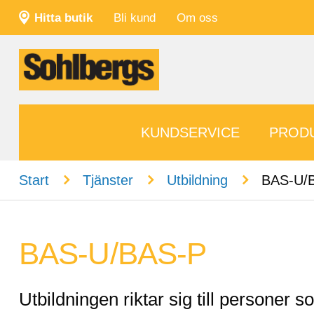
Hitta butik
Bli kund
Om oss
KUNDSERVICE
PROD
n
n
n
Start
Tjänster
Utbildning
BAS-U/
BAS-U/BAS-P
Utbildningen riktar sig till personer s