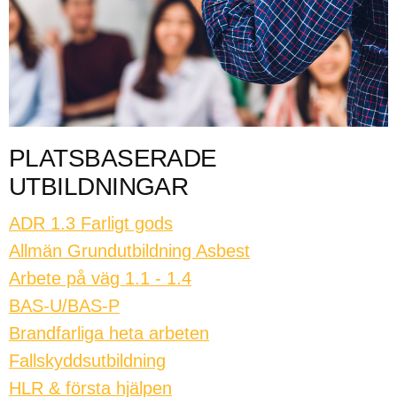
PLATSBASERADE
UTBILDNINGAR
ADR 1.3 Farligt gods
Allmän Grundutbildning Asbest
Arbete på väg 1.1 - 1.4
BAS-U/BAS-P
Brandfarliga heta arbeten
Fallskyddsutbildning
HLR & första hjälpen