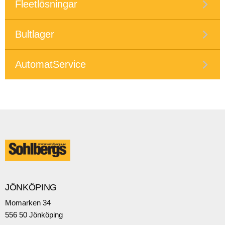
Fleetlösningar
Bultlager
AutomatService
JÖNKÖPING
Momarken 34
556 50 Jönköping