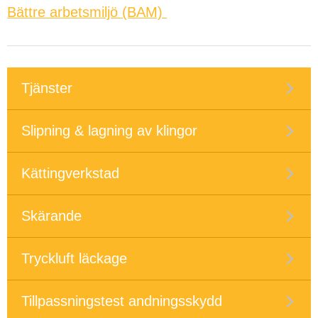
Bättre arbetsmiljö (BAM)
Tjänster
Slipning & lagning av klingor
Kättingverkstad
Skärande
Tryckluft läckage
Tillpassningstest andningsskydd