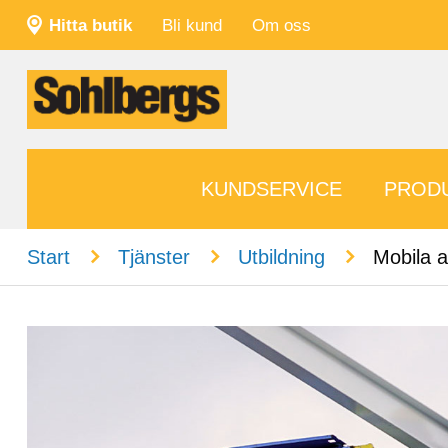
Hitta butik
Bli kund
Om oss
KUNDSERVICE
PROD
n
n
n
Start
Tjänster
Utbildning
Mobila a