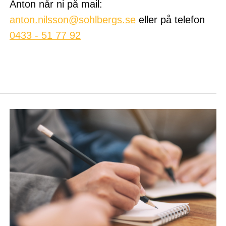
Anton når ni på mail:
anton.nilsson@sohlbergs.se
eller på telefon
0433 - 51 77 92