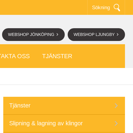
Sökning
WEBSHOP JÖNKÖPING
WEBSHOP LJUNGBY
AKTA OSS
TJÄNSTER
Tjänster
Slipning & lagning av klingor