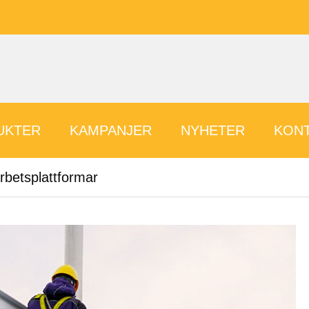
UKTER
KAMPANJER
NYHETER
KONT
rbetsplattformar