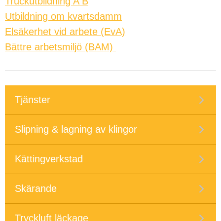
Truckutbildning A B
Utbildning om kvartsdamm
Elsäkerhet vid arbete (EvA)
Bättre arbetsmiljö (BAM)
Tjänster
Slipning & lagning av klingor
Kättingverkstad
Skärande
Tryckluft läckage