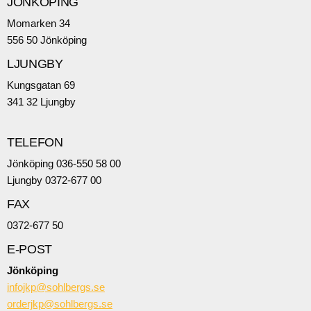
JÖNKÖPING
Momarken 34
556 50 Jönköping
LJUNGBY
Kungsgatan 69
341 32 Ljungby
TELEFON
Jönköping 036-550 58 00
Ljungby 0372-677 00
FAX
0372-677 50
E-POST
Jönköping
infojkp@sohlbergs.se
orderjkp@sohlbergs.se