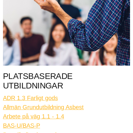
PLATSBASERADE
UTBILDNINGAR
ADR 1.3 Farligt gods
Allmän Grundutbildning Asbest
Arbete på väg 1.1 - 1.4
BAS-U/BAS-P