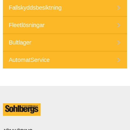
Fallskyddsbesiktning
Fleetlösningar
Bultlager
AutomatService