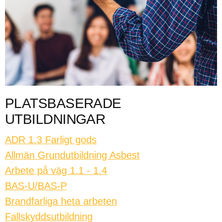
PLATSBASERADE
UTBILDNINGAR
ADR 1.3 Farligt gods
Allmän Grundutbildning Asbest
Arbete på väg 1.1 - 1.4
BAS-U/BAS-P
Brandfarliga heta arbeten
Fallskyddsutbildning