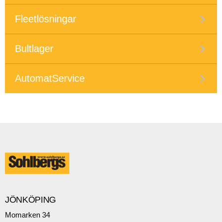
Fleetlösningar
Bultlager
AutomatService
JÖNKÖPING
Momarken 34