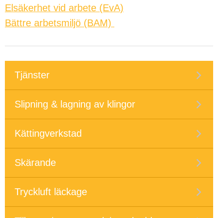
Elsäkerhet vid arbete (EvA)
Bättre arbetsmiljö (BAM)
Tjänster
Slipning & lagning av klingor
Kättingverkstad
Skärande
Tryckluft läckage