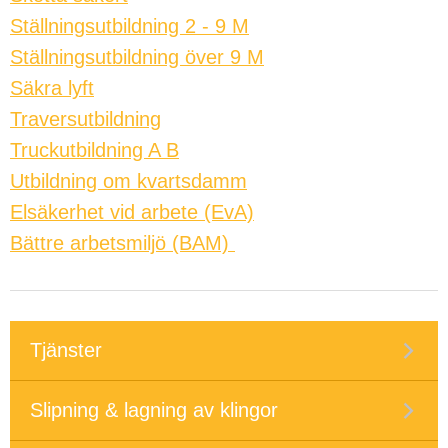
Ställningsutbildning 2 - 9 M
Ställningsutbildning över 9 M
Säkra lyft
Traversutbildning
Truckutbildning A B
Utbildning om kvartsdamm
Elsäkerhet vid arbete (EvA)
Bättre arbetsmiljö (BAM)
Tjänster
Slipning & lagning av klingor