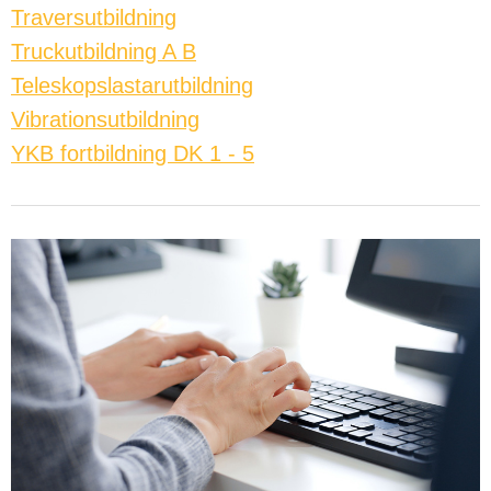
Traversutbildning
Truckutbildning A B
Teleskopslastarutbildning
Vibrationsutbildning
YKB fortbildning DK 1 - 5