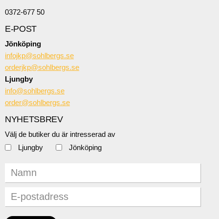
0372-677 50
E-POST
Jönköping
infojkp@sohlbergs.se
orderjkp@sohlbergs.se
Ljungby
info@sohlbergs.se
order@sohlbergs.se
NYHETSBREV
Välj de butiker du är intresserad av
Ljungby
Jönköping